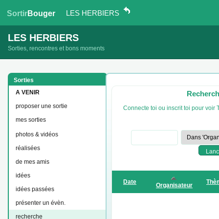
LES HERBIERS
Sortir
Bouger
LES HERBIERS
Sorties, rencontres et bons moments
Sorties
A VENIR
Recherche
proposer une sortie
Connecte toi ou inscrit toi pour voir
mes sorties
photos & vidéos
réalisées
de mes amis
idées
Date
Thè
Organisateur
idées passées
présenter un évèn.
recherche